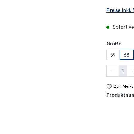
Preise inkl
Sofort ver
ausw
Größe
59
68
Produkt
Zum Merkze
Produktnu