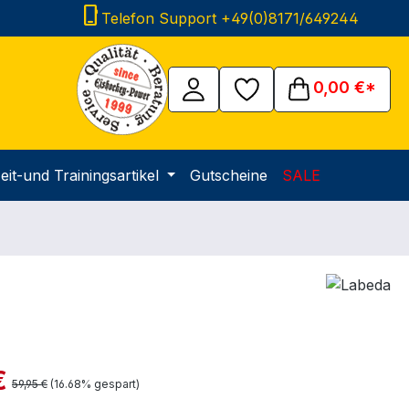
phone_iphone
Telefon Support +49(0)8171/649244
0,00 €*
eit-und Trainingsartikel
Gutscheine
SALE
is:
€
Regulärer Preis:
59,95 €
(16.68% gespart)