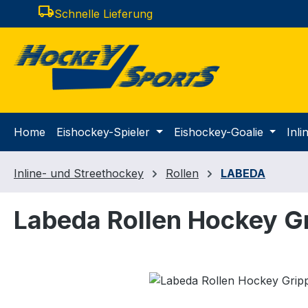
local_shipping
Schnelle Lieferung
m Hauptinhalt springen
Zur Suche springen
Zur Hauptnavigation springen
Home
Eishockey-Spieler
Eishockey-Goalie
Inl
Inline- und Streethockey
Rollen
LABEDA
Labeda Rollen Hockey Gr
Bildergalerie überspringen