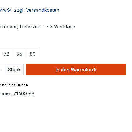
. MwSt. zzgl. Versandkosten
fügbar, Lieferzeit: 1 - 3 Werktage
ählen
72
76
80
 Anzahl: Gib den gewünschten Wert ein 
Stück
In den Warenkorb
ttel hinzufügen
mmer:
71600-68