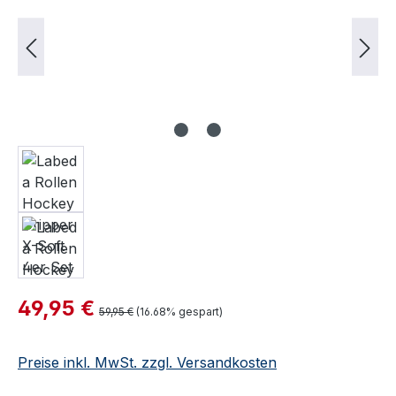
Verkaufspreis:
49,95 €
Regulärer Preis:
59,95 €
(16.68% gespart)
Preise inkl. MwSt. zzgl. Versandkosten