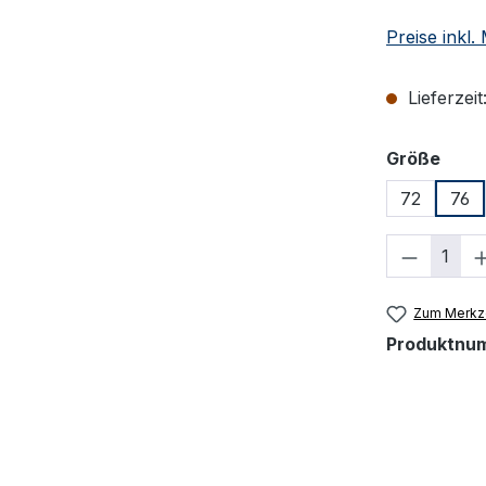
Preise inkl
Lieferzeit
ausw
Größe
72
76
Produkt
Zum Merkze
Produktnu