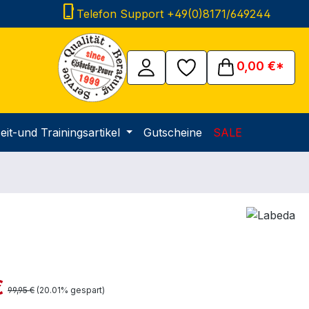
phone_iphone
Telefon Support +49(0)8171/649244
0,00 €*
eit-und Trainingsartikel
Gutscheine
SALE
is:
€
Regulärer Preis:
99,95 €
(20.01% gespart)