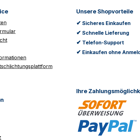
ice
Unsere Shopvorteile
ten
✔
Sicheres Einkaufen
rmular
✔
Schnelle Lieferung
cht
✔
Telefon-Support
✔
Einkaufen ohne Anmel
formationen
tschlichtungsplattform
Ihre Zahlungsmöglichk
on
z