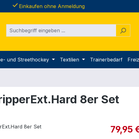
done
Einkaufen ohne Anmeldung
ine- und Streethockey
Textilien
Trainerbedarf
Freiz
ipperExt.Hard 8er Set
Verkaufspre
79,95 