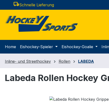
local_shipping
Schnelle Lieferung
m Hauptinhalt springen
Zur Suche springen
Zur Hauptnavigation springen
Home
Eishockey-Spieler
Eishockey-Goalie
Inl
Inline- und Streethockey
Rollen
LABEDA
Labeda Rollen Hockey Gr
Bildergalerie überspringen