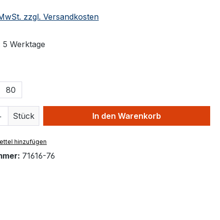
. MwSt. zzgl. Versandkosten
: 5 Werktage
ählen
80
 Anzahl: Gib den gewünschten Wert ein 
Stück
In den Warenkorb
ttel hinzufügen
mmer:
71616-76