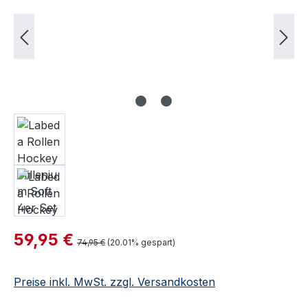
Verkaufspreis:
59,95 €
Regulärer Preis:
74,95 €
(20.01% gespart)
Preise inkl. MwSt. zzgl. Versandkosten