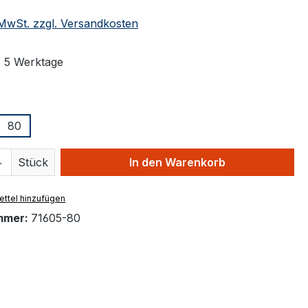
. MwSt. zzgl. Versandkosten
: 5 Werktage
ählen
80
 Anzahl: Gib den gewünschten Wert ein 
Stück
In den Warenkorb
ttel hinzufügen
mmer:
71605-80