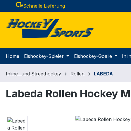
local_shipping
Schnelle Lieferung
m Hauptinhalt springen
Zur Suche springen
Zur Hauptnavigation springen
Home
Eishockey-Spieler
Eishockey-Goalie
Inl
Inline- und Streethockey
Rollen
LABEDA
Labeda Rollen Hockey Mi
Bildergalerie überspringen