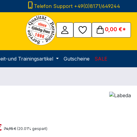
phone_iphone
Telefon Support +49(0)8171/649244
0,00 €*
eit-und Trainingsartikel
Gutscheine
SALE
is:
€
Regulärer Preis:
74,95 €
(20.01% gespart)