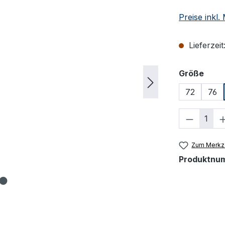
Preise inkl
Lieferzeit
ausw
Größe
72
76
Produkt
Zum Merkze
Produktnu