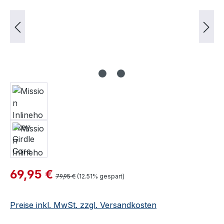
Verkaufspreis:
69,95 €
Regulärer Preis:
79,95 €
(12.51% gespart)
Preise inkl. MwSt. zzgl. Versandkosten