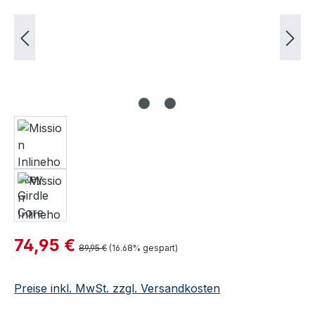
Verkaufspreis:
74,95 €
Regulärer Preis:
89,95 €
(16.68% gespart)
Preise inkl. MwSt. zzgl. Versandkosten