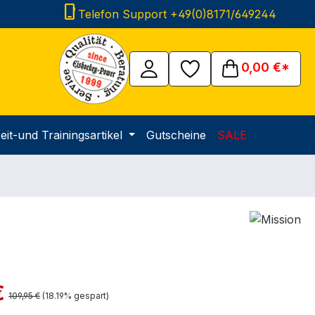
phone_iphone
Telefon Support +49(0)8171/649244
0,00 €*
eit-und Trainingsartikel
Gutscheine
SALE
is:
€
Regulärer Preis:
109,95 €
(18.19% gespart)