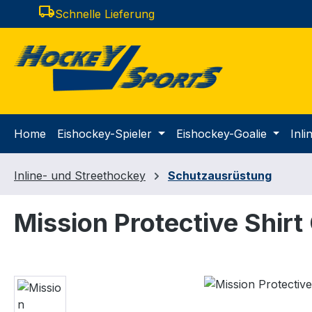
local_shipping
Schnelle Lieferung
m Hauptinhalt springen
Zur Suche springen
Zur Hauptnavigation springen
Home
Eishockey-Spieler
Eishockey-Goalie
Inl
Inline- und Streethockey
Schutzausrüstung
Mission Protective Shirt
Bildergalerie überspringen