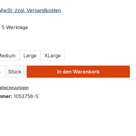
. MwSt. zzgl. Versandkosten
: 5 Werktage
ählen
Medium
Large
XLarge
 Anzahl: Gib den gewünschten Wert ein 
Stück
In den Warenkorb
ttel hinzufügen
mmer:
1053758-S