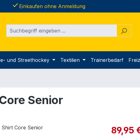
done
Einkaufen ohne Anmeldung
ine- und Streethockey
Textilien
Trainerbedarf
Freiz
 Core Senior
Verkaufspre
89,95 