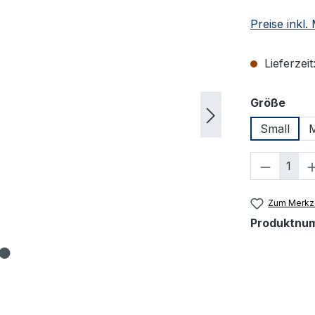
Preise inkl
Lieferzeit
ausw
Größe
Small
Produkt
Zum Merkze
Produktnu