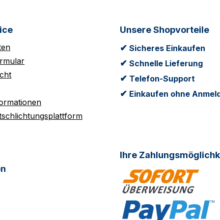
ice
Unsere Shopvorteile
ten
✔
Sicheres Einkaufen
rmular
✔
Schnelle Lieferung
cht
✔
Telefon-Support
✔
Einkaufen ohne Anmel
formationen
tschlichtungsplattform
Ihre Zahlungsmöglichk
on