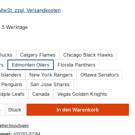
. MwSt. zzgl. Versandkosten
: 5 Werktage
ählen
Ducks
Calgary Flames
Chicago Black Hawks
rs
Edmonten Oilers
Florida Panthers
Islanders
New York Rangers
Ottawa Senators
h Penguins
San Jose Sharks
aple Leafs
Canada
Vegas Golden Knights
 Anzahl: Gib den gewünschten Wert ein 
Stück
In den Warenkorb
ttel hinzufügen
mmer:
65010-EDM