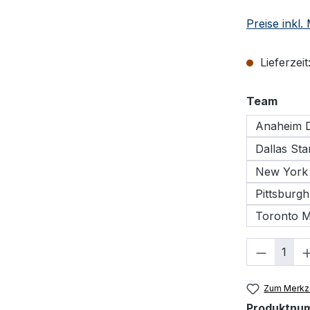
Preise inkl
Lieferzeit
ausw
Team
Anaheim 
Dallas Sta
New York 
Pittsburg
Toronto M
Produkt
Zum Merkze
Produktnu