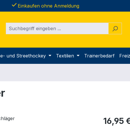
done
Einkaufen ohne Anmeldung
ine- und Streethockey
Textilien
Trainerbedarf
Freiz
er
Regulärer Pr
16,95 