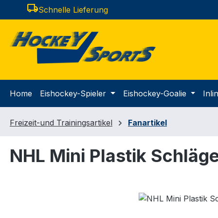
local_shipping
Schnelle Lieferung
m Hauptinhalt springen
Zur Suche springen
Zur Hauptnavigation springen
Home
Eishockey-Spieler
Eishockey-Goalie
Inl
Freizeit-und Trainingsartikel
Fanartikel
NHL Mini Plastik Schläg
Bildergalerie überspringen