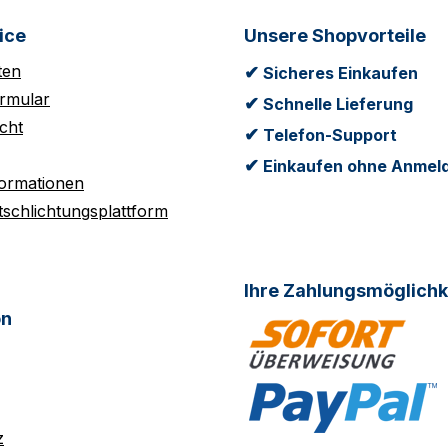
ice
Unsere Shopvorteile
ten
✔
Sicheres Einkaufen
rmular
✔
Schnelle Lieferung
cht
✔
Telefon-Support
✔
Einkaufen ohne Anmel
formationen
tschlichtungsplattform
Ihre Zahlungsmöglichk
on
z