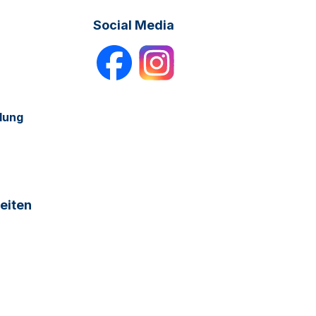
Social Media
dung
eiten