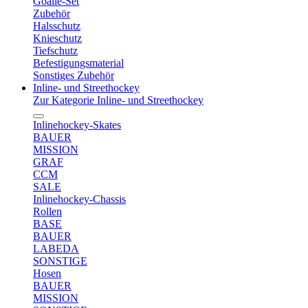
Goalie-Set
Zubehör
Halsschutz
Knieschutz
Tiefschutz
Befestigungsmaterial
Sonstiges Zubehör
Inline- und Streethockey
Zur Kategorie Inline- und Streethockey
Inlinehockey-Skates
BAUER
MISSION
GRAF
CCM
SALE
Inlinehockey-Chassis
Rollen
BASE
BAUER
LABEDA
SONSTIGE
Hosen
BAUER
MISSION