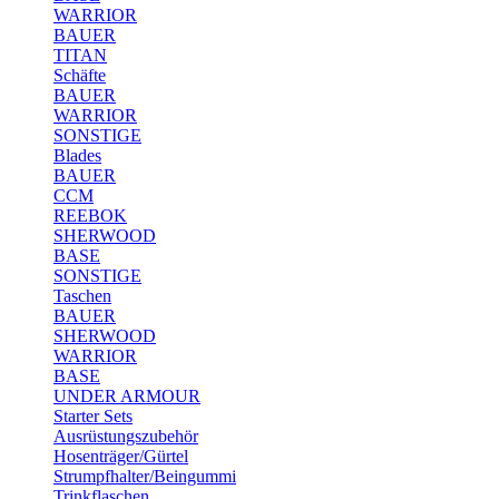
WARRIOR
BAUER
TITAN
Schäfte
BAUER
WARRIOR
SONSTIGE
Blades
BAUER
CCM
REEBOK
SHERWOOD
BASE
SONSTIGE
Taschen
BAUER
SHERWOOD
WARRIOR
BASE
UNDER ARMOUR
Starter Sets
Ausrüstungszubehör
Hosenträger/Gürtel
Strumpfhalter/Beingummi
Trinkflaschen