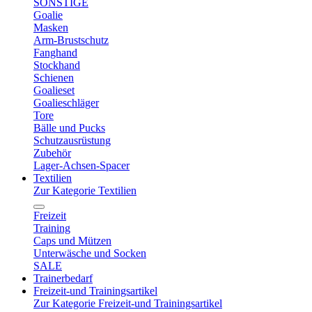
SONSTIGE
Goalie
Masken
Arm-Brustschutz
Fanghand
Stockhand
Schienen
Goalieset
Goalieschläger
Tore
Bälle und Pucks
Schutzausrüstung
Zubehör
Lager-Achsen-Spacer
Textilien
Zur Kategorie Textilien
Freizeit
Training
Caps und Mützen
Unterwäsche und Socken
SALE
Trainerbedarf
Freizeit-und Trainingsartikel
Zur Kategorie Freizeit-und Trainingsartikel