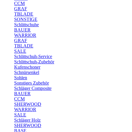
CCM
GRAF
TBLADE
SONSTIGE
Schlittschuhe
BAUER
WARRIOR
GRAF
TBLADE
SALE
Schlittschuh-Service
Schlittschuh-Zubehör
Kufenschoner
Schnürsenkel
Sohlen
Sonstiges Zubehör
Schläger Composite
BAUER
CCM
SHERWOOD
WARRIOR
SALE
Schläger Holz
SHERWOOD
BASE