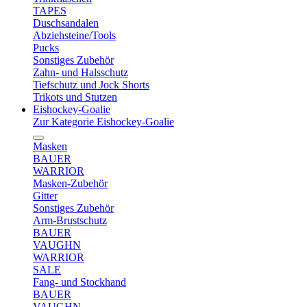
TAPES
Duschsandalen
Abziehsteine/Tools
Pucks
Sonstiges Zubehör
Zahn- und Halsschutz
Tiefschutz und Jock Shorts
Trikots und Stutzen
Eishockey-Goalie
Zur Kategorie Eishockey-Goalie
Masken
BAUER
WARRIOR
Masken-Zubehör
Gitter
Sonstiges Zubehör
Arm-Brustschutz
BAUER
VAUGHN
WARRIOR
SALE
Fang- und Stockhand
BAUER
VAUGHN