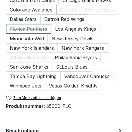
Carolina Hurricanes
Chicago Black Hawks
Colorado Avalance
Columbus Blue Jackets
(Diese Option ist zurzei
Dallas Stars
Detroit Red Wings
Florida Panthers
Los Angeles Kings
(Diese Option ist zurzeit nicht verfügbar.)
Minnesota Wild
New Jersey Devils
New York Islanders
New York Rangers
Ottawa Senators
Philadelphia Flyers
(Diese Option ist zurzeit nicht verfügbar.)
San Jose Sharks
St.Louis Blues
Tampa Bay Lightning
Vancouver Canucks
Winnipeg Jets
Vegas Golden Knights
Zum Merkzettel hinzufügen
Produktnummer:
65000-FLO
Beschreibung