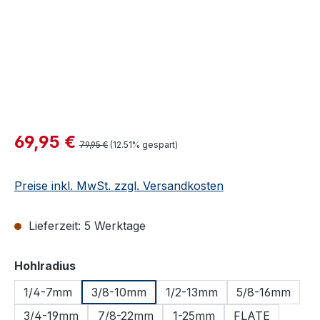
Verkaufspreis:
69,95 €
Regulärer Preis:
79,95 €
(12.51% gespart)
Preise inkl. MwSt. zzgl. Versandkosten
Lieferzeit: 5 Werktage
auswählen
Hohlradius
1/4-7mm
3/8-10mm
1/2-13mm
5/8-16mm
3/4-19mm
7/8-22mm
1-25mm
FLATE