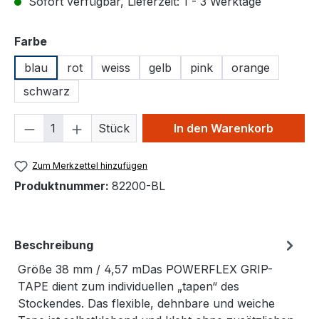
Sofort verfügbar, Lieferzeit: 1 - 3 Werktage
auswählen
Farbe
blau
rot
weiss
gelb
pink
orange
schwarz
Produkt Anzahl: Gib den gewünschten We
Stück
In den Warenkorb
Zum Merkzettel hinzufügen
Produktnummer:
82200-BL
Beschreibung
Größe 38 mm / 4,57 mDas POWERFLEX GRIP-
TAPE dient zum individuellen „tapen“ des
Stockendes. Das flexible, dehnbare und weiche