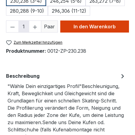
230,238 (3-4)
246,254 (5-6)
263,272 (7-8)
280,288 (9-10)
296,306 (11-12)
Produkt Anzahl: Gib den gewünschten We
Paar
In den Warenkorb
Zum Merkzettel hinzufügen
Produktnummer:
0012-ZP-230.238
Beschreibung
"Wähle Dein einzigartiges Profil"Beschleunigung,
Kraft, Beweglichkeit und Gleichgewicht sind die
Grundlagen für einen schnellen Skating-Schritt.
Die Profilierung verändert die Form, Neigung und
den Radius jeder Zone der Kufe, um deine Leistung
zu maximieren.Sende uns Deine Kufen od.
Schlittschuhe (falls Kufenabmontage nicht