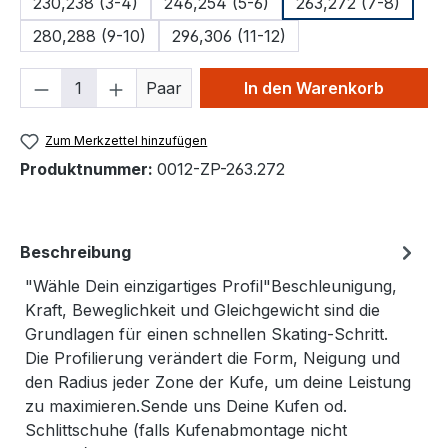
230,238 (3-4)
246,254 (5-6)
263,272 (7-8)
280,288 (9-10)
296,306 (11-12)
Produkt Anzahl: Gib den gewünschten We
Paar
In den Warenkorb
Zum Merkzettel hinzufügen
Produktnummer:
0012-ZP-263.272
Beschreibung
"Wähle Dein einzigartiges Profil"Beschleunigung,
Kraft, Beweglichkeit und Gleichgewicht sind die
Grundlagen für einen schnellen Skating-Schritt.
Die Profilierung verändert die Form, Neigung und
den Radius jeder Zone der Kufe, um deine Leistung
zu maximieren.Sende uns Deine Kufen od.
Schlittschuhe (falls Kufenabmontage nicht