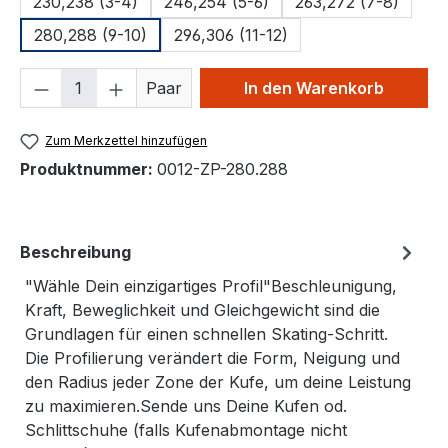
230,238 (3-4)
246,254 (5-6)
263,272 (7-8)
280,288 (9-10)
296,306 (11-12)
Produkt Anzahl: Gib den gewünschten We
Paar
In den Warenkorb
Zum Merkzettel hinzufügen
Produktnummer:
0012-ZP-280.288
Beschreibung
"Wähle Dein einzigartiges Profil"Beschleunigung,
Kraft, Beweglichkeit und Gleichgewicht sind die
Grundlagen für einen schnellen Skating-Schritt.
Die Profilierung verändert die Form, Neigung und
den Radius jeder Zone der Kufe, um deine Leistung
zu maximieren.Sende uns Deine Kufen od.
Schlittschuhe (falls Kufenabmontage nicht