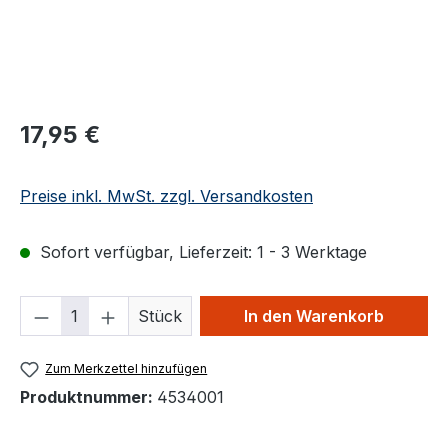
Regulärer Preis:
17,95 €
Preise inkl. MwSt. zzgl. Versandkosten
Sofort verfügbar, Lieferzeit: 1 - 3 Werktage
Produkt Anzahl: Gib den gewünschten We
Stück
In den Warenkorb
Zum Merkzettel hinzufügen
Produktnummer:
4534001