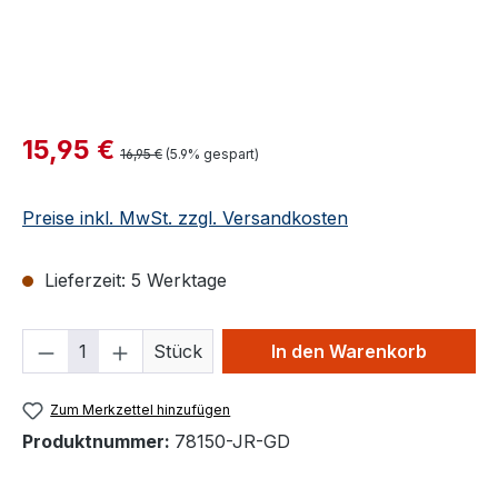
Verkaufspreis:
15,95 €
Regulärer Preis:
16,95 €
(5.9% gespart)
Preise inkl. MwSt. zzgl. Versandkosten
Lieferzeit: 5 Werktage
Produkt Anzahl: Gib den gewünschten We
Stück
In den Warenkorb
Zum Merkzettel hinzufügen
Produktnummer:
78150-JR-GD