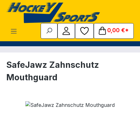
Zum Hauptinhalt springen
0,00 €*
SafeJawz Zahnschutz
Mouthguard
Bildergalerie überspringen