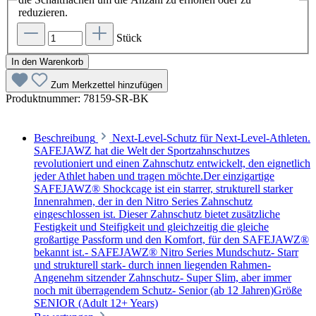
reduzieren.
Stück
In den Warenkorb
Zum Merkzettel hinzufügen
Produktnummer:
78159-SR-BK
Beschreibung
Next-Level-Schutz für Next-Level-Athleten.
SAFEJAWZ hat die Welt der Sportzahnschutzes
revolutioniert und einen Zahnschutz entwickelt, den eignetlich
jeder Athlet haben und tragen möchte.Der einzigartige
SAFEJAWZ® Shockcage ist ein starrer, strukturell starker
Innenrahmen, der in den Nitro Series Zahnschutz
eingeschlossen ist. Dieser Zahnschutz bietet zusätzliche
Festigkeit und Steifigkeit und gleichzeitig die gleiche
großartige Passform und den Komfort, für den SAFEJAWZ®
bekannt ist.- SAFEJAWZ® Nitro Series Mundschutz- Starr
und strukturell stark- durch innen liegenden Rahmen-
Angenehm sitzender Zahnschutz- Super Slim, aber immer
noch mit überragendem Schutz- Senior (ab 12 Jahren)Größe
SENIOR (Adult 12+ Years)