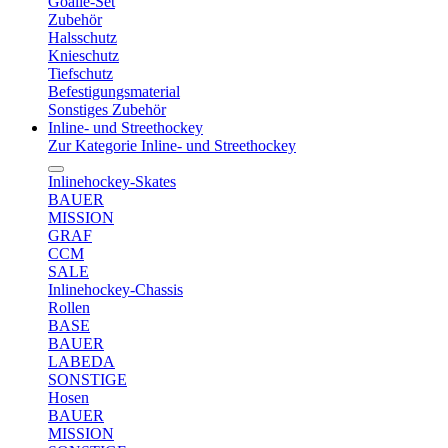
Goalie-Set
Zubehör
Halsschutz
Knieschutz
Tiefschutz
Befestigungsmaterial
Sonstiges Zubehör
Inline- und Streethockey
Zur Kategorie Inline- und Streethockey
Inlinehockey-Skates
BAUER
MISSION
GRAF
CCM
SALE
Inlinehockey-Chassis
Rollen
BASE
BAUER
LABEDA
SONSTIGE
Hosen
BAUER
MISSION