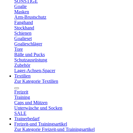
SONSTIGE
Goalie
Masken
Arm-Brustschutz
Fanghand
Stockhand
Schienen
Goalieset
Goalieschläger
Tore
Bälle und Pucks
Schutzausrüstung
Zubehör
Lager-Achsen-Spacer
Textilien
Zur Kategorie Textilien
Freizeit
Training
Caps und Mützen
Unterwäsche und Socken
SALE
Trainerbedarf
Freizeit-und Trainingsartikel
Zur Kategorie Freizeit-und Trainingsartikel