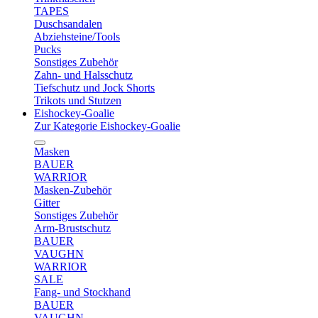
TAPES
Duschsandalen
Abziehsteine/Tools
Pucks
Sonstiges Zubehör
Zahn- und Halsschutz
Tiefschutz und Jock Shorts
Trikots und Stutzen
Eishockey-Goalie
Zur Kategorie Eishockey-Goalie
Masken
BAUER
WARRIOR
Masken-Zubehör
Gitter
Sonstiges Zubehör
Arm-Brustschutz
BAUER
VAUGHN
WARRIOR
SALE
Fang- und Stockhand
BAUER
VAUGHN