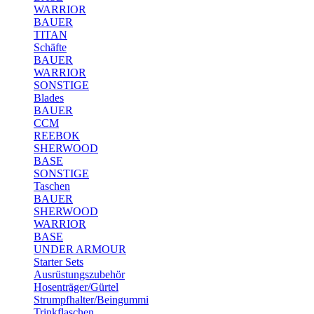
WARRIOR
BAUER
TITAN
Schäfte
BAUER
WARRIOR
SONSTIGE
Blades
BAUER
CCM
REEBOK
SHERWOOD
BASE
SONSTIGE
Taschen
BAUER
SHERWOOD
WARRIOR
BASE
UNDER ARMOUR
Starter Sets
Ausrüstungszubehör
Hosenträger/Gürtel
Strumpfhalter/Beingummi
Trinkflaschen