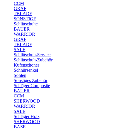
CCM
GRAF
TBLADE
SONSTIGE
Schlittschuhe
BAUER
WARRIOR
GRAF
TBLADE
SALE
Schlittschuh-Service
Schlittschuh-Zubehör
Kufenschoner
Schnürsenkel
Sohlen
Sonstiges Zubehör
Schläger Composite
BAUER
CCM
SHERWOOD
WARRIOR
SALE
Schläger Holz
SHERWOOD
BASE