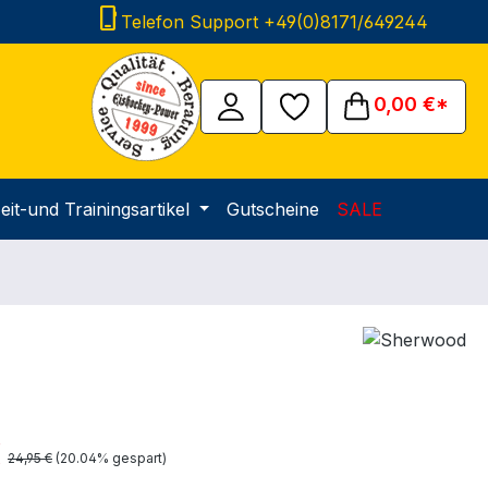
phone_iphone
Telefon Support +49(0)8171/649244
0,00 €*
eit-und Trainingsartikel
Gutscheine
SALE
is:
€
Regulärer Preis:
24,95 €
(20.04% gespart)