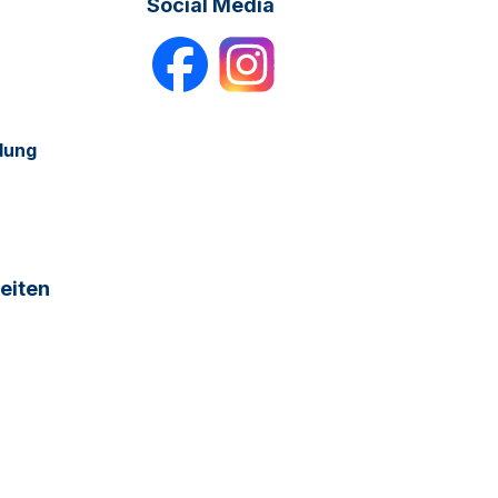
Social Media
dung
eiten