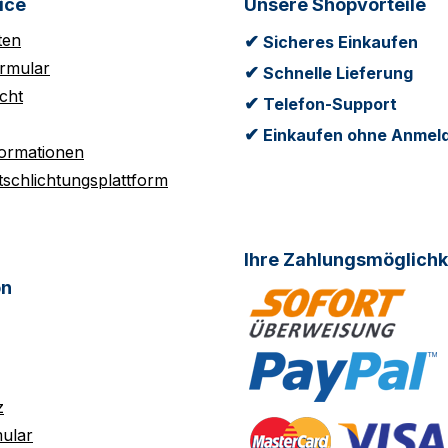
ice
Unsere Shopvorteile
ten
✔
Sicheres Einkaufen
rmular
✔
Schnelle Lieferung
cht
✔
Telefon-Support
✔
Einkaufen ohne Anmel
formationen
tschlichtungsplattform
Ihre Zahlungsmöglichk
on
z
ular