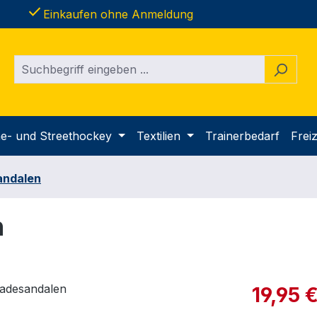
done
Einkaufen ohne Anmeldung
ine- und Streethockey
Textilien
Trainerbedarf
Freiz
andalen
n
Verkaufspre
19,95 