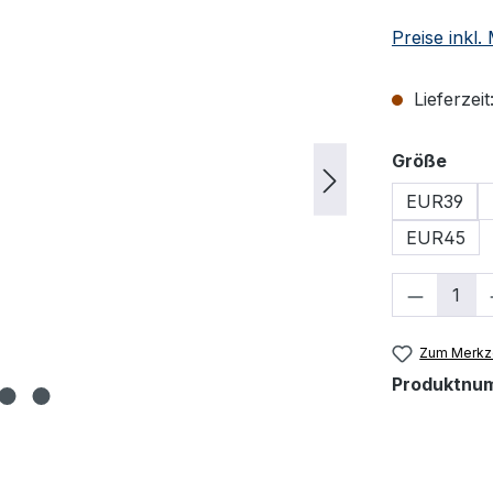
Preise inkl
Lieferzeit
ausw
Größe
EUR39
EUR45
Produkt
Zum Merkze
Produktnu