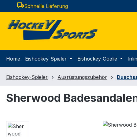
local_shipping
Schnelle Lieferung
m Hauptinhalt springen
Zur Suche springen
Zur Hauptnavigation springen
Home
Eishockey-Spieler
Eishockey-Goalie
Inl
Eishockey-Spieler
Ausrüstungszubehör
Duschs
Sherwood Badesandale
Bildergalerie überspringen