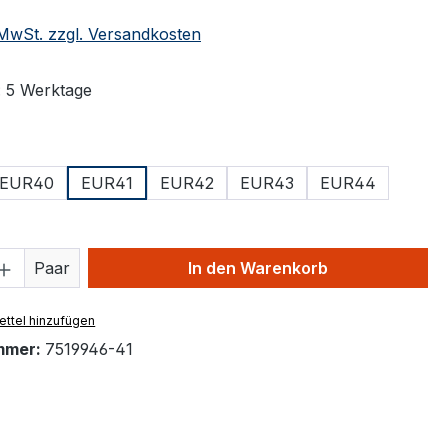
. MwSt. zzgl. Versandkosten
: 5 Werktage
ählen
EUR40
EUR41
EUR42
EUR43
EUR44
 Anzahl: Gib den gewünschten Wert ein 
Paar
In den Warenkorb
ttel hinzufügen
mmer:
7519946-41