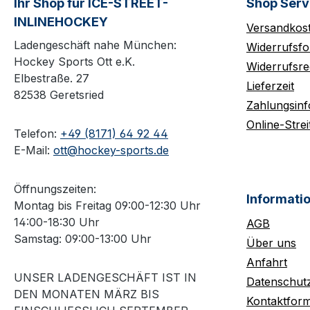
Ihr Shop für ICE-STREET-
Shop Serv
INLINEHOCKEY
Versandkos
Ladengeschäft nahe München:
Widerrufsfo
Hockey Sports Ott e.K.
Widerrufsre
Elbestraße. 27
Lieferzeit
82538 Geretsried
Zahlungsin
Online-Strei
Telefon:
+49 (8171) 64 92 44
E-Mail:
ott@hockey-sports.de
Öffnungszeiten:
Informati
Montag bis Freitag 09:00-12:30 Uhr
14:00-18:30 Uhr
AGB
Samstag: 09:00-13:00 Uhr
Über uns
Anfahrt
UNSER LADENGESCHÄFT IST IN
Datenschut
DEN MONATEN MÄRZ BIS
Kontaktform