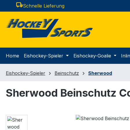
local_shipping
Schnelle Lieferung
m Hauptinhalt springen
Zur Suche springen
Zur Hauptnavigation springen
Home
Eishockey-Spieler
Eishockey-Goalie
Inl
Eishockey-Spieler
Beinschutz
Sherwood
Sherwood Beinschutz Co
Bildergalerie überspringen