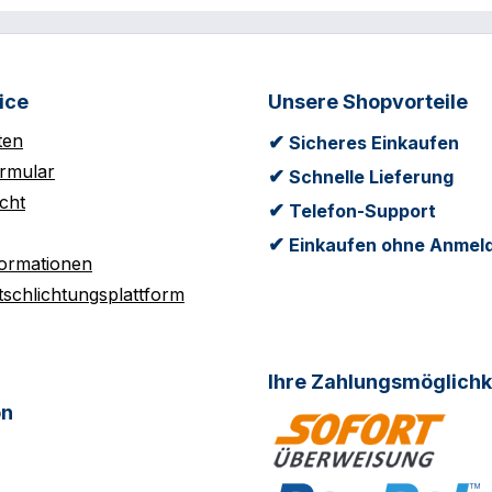
ice
Unsere Shopvorteile
ten
✔
Sicheres Einkaufen
rmular
✔
Schnelle Lieferung
cht
✔
Telefon-Support
✔
Einkaufen ohne Anmel
formationen
tschlichtungsplattform
Ihre Zahlungsmöglichk
on