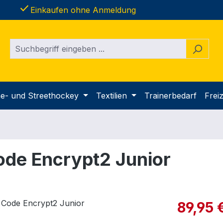
done
Einkaufen ohne Anmeldung
ine- und Streethockey
Textilien
Trainerbedarf
Freiz
de Encrypt2 Junior
Verkaufspre
89,95 