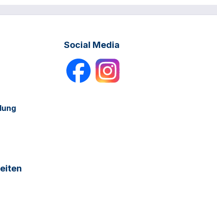
Social Media
dung
eiten