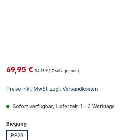
Verkaufspreis:
69,95 €
Regulärer Preis:
84,95 €
(17.66% gespart)
Preise inkl. MwSt. zzgl. Versandkosten
Sofort verfügbar, Lieferzeit: 1 - 3 Werktage
auswählen
Biegung
PP28