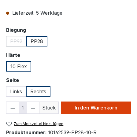
Lieferzeit: 5 Werktage
auswählen
Biegung
PP92
PP28
(Diese Option ist zurzeit nicht verfügbar.)
auswählen
Härte
10 Flex
auswählen
Seite
Links
Rechts
Produkt Anzahl: Gib den gewünschten We
Stück
In den Warenkorb
Zum Merkzettel hinzufügen
Produktnummer:
10162539-PP28-10-R