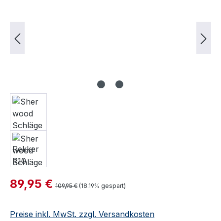
Verkaufspreis:
89,95 €
Regulärer Preis:
109,95 €
(18.19% gespart)
Preise inkl. MwSt. zzgl. Versandkosten