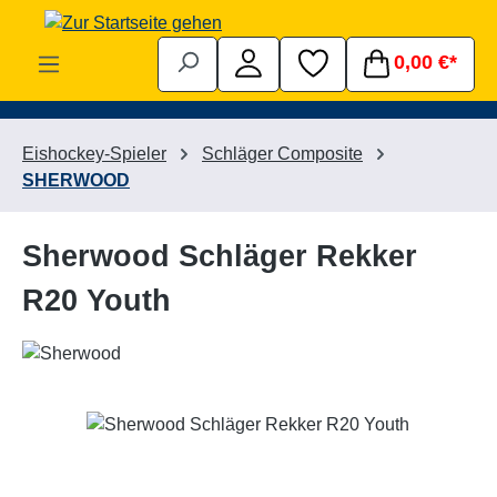
Zum Hauptinhalt springen
0,00 €*
Eishockey-Spieler
Schläger Composite
SHERWOOD
Sherwood Schläger Rekker
R20 Youth
Bildergalerie überspringen