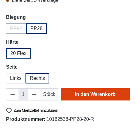
Lieferzeit: 5 Werktage
auswählen
Biegung
PP92
PP28
(Diese Option ist zurzeit nicht verfügbar.)
auswählen
Härte
20 Flex
auswählen
Seite
Links
Rechts
Produkt Anzahl: Gib den gewünschten Wert e
Stück
In den Warenkorb
Zum Merkzettel hinzufügen
Produktnummer:
10162538-PP28-20-R