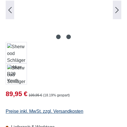
Verkaufspreis:
89,95 €
Regulärer Preis:
109,95 €
(18.19% gespart)
Preise inkl. MwSt. zzgl. Versandkosten