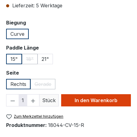
Lieferzeit: 5 Werktage
auswählen
Biegung
Curve
auswählen
Paddle Länge
15"
18"
21"
(Diese Option ist zurzeit nicht verfügbar.)
auswählen
Seite
Rechts
Gerade
(Diese Option ist zurzeit nicht verfügbar.)
Produkt Anzahl: Gib den gewünschten We
Stück
In den Warenkorb
Zum Merkzettel hinzufügen
Produktnummer:
18044-CV-15-R