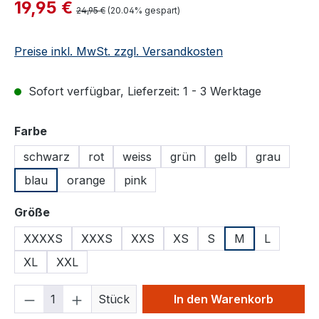
Verkaufspreis:
19,95 €
Regulärer Preis:
24,95 €
(20.04% gespart)
Preise inkl. MwSt. zzgl. Versandkosten
Sofort verfügbar, Lieferzeit: 1 - 3 Werktage
auswählen
Farbe
schwarz
rot
weiss
grün
gelb
grau
blau
orange
pink
auswählen
Größe
XXXXS
XXXS
XXS
XS
S
M
L
XL
XXL
Produkt Anzahl: Gib den gewünschten We
Stück
In den Warenkorb