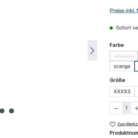
Preise inkl
Sofort ver
ausw
Farbe
schwarz
(Diese 
orange
ausw
Größe
XXXXS
Produkt
Zum Merkze
Produktnu