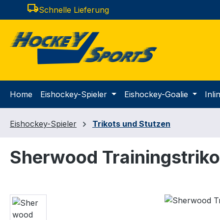
local_shipping
Schnelle Lieferung
m Hauptinhalt springen
Zur Suche springen
Zur Hauptnavigation springen
Home
Eishockey-Spieler
Eishockey-Goalie
Inl
Eishockey-Spieler
Trikots und Stutzen
Sherwood Trainingstriko
Bildergalerie überspringen