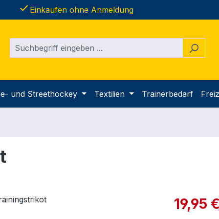
done
Einkaufen ohne Anmeldung
ine- und Streethockey
Textilien
Trainerbedarf
Freiz
t
Verkaufspre
19,95 