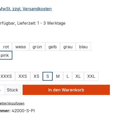
. MwSt. zzgl. Versandkosten
fügbar, Lieferzeit: 1 - 3 Werktage
ählen
rot
weiss
grün
gelb
grau
blau
Option ist zurzeit nicht verfügbar.)
pink
ählen
XXXS
XXS
XS
S
M
L
XL
XXL
 Anzahl: Gib den gewünschten Wert ein 
Stück
In den Warenkorb
ttel hinzufügen
mmer:
42000-S-PI