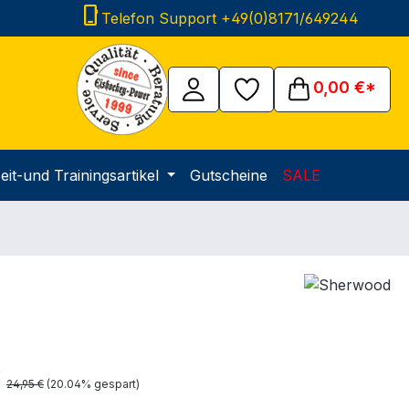
phone_iphone
Telefon Support +49(0)8171/649244
0,00 €*
eit-und Trainingsartikel
Gutscheine
SALE
is:
€
Regulärer Preis:
24,95 €
(20.04% gespart)