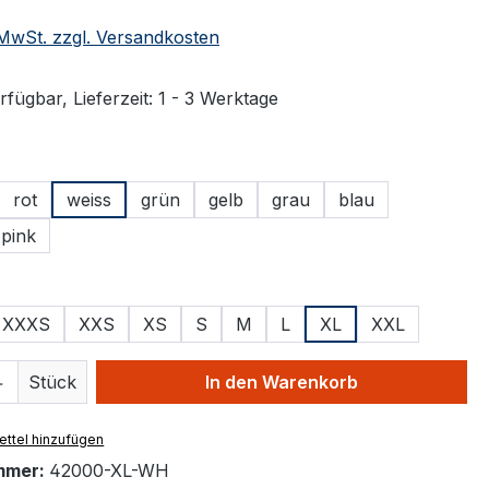
. MwSt. zzgl. Versandkosten
fügbar, Lieferzeit: 1 - 3 Werktage
ählen
rot
weiss
grün
gelb
grau
blau
pink
ählen
XXXS
XXS
XS
S
M
L
XL
XXL
 Anzahl: Gib den gewünschten Wert ein 
Stück
In den Warenkorb
ttel hinzufügen
mmer:
42000-XL-WH