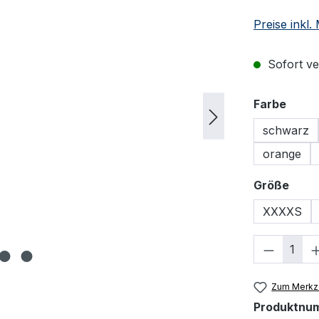
Preise inkl
Sofort ver
ausw
Farbe
schwarz
orange
ausw
Größe
XXXXS
Produkt
Zum Merkze
Produktnu