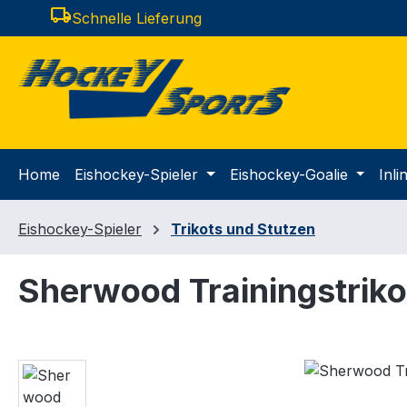
local_shipping
Schnelle Lieferung
m Hauptinhalt springen
Zur Suche springen
Zur Hauptnavigation springen
Home
Eishockey-Spieler
Eishockey-Goalie
Inl
Eishockey-Spieler
Trikots und Stutzen
Sherwood Trainingstriko
Bildergalerie überspringen