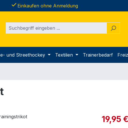
done
Einkaufen ohne Anmeldung
ine- und Streethockey
Textilien
Trainerbedarf
Freiz
t
Verkaufspre
19,95 