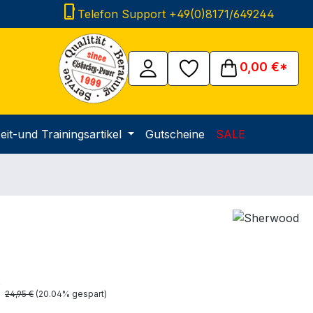
phone_iphone
Telefon Support +49(0)8171/649244
0,00 €*
eit-und Trainingsartikel
Gutscheine
SALE
is:
€
Regulärer Preis:
24,95 €
(20.04% gespart)