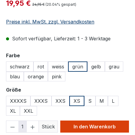
Verkaufspreis:
19,95 €
Regulärer Preis:
24,95 €
(20.04% gespart)
Preise inkl. MwSt. zzgl. Versandkosten
Sofort verfügbar, Lieferzeit: 1 - 3 Werktage
auswählen
Farbe
schwarz
rot
weiss
grün
gelb
grau
blau
orange
pink
auswählen
Größe
XXXXS
XXXS
XXS
XS
S
M
L
XL
XXL
Produkt Anzahl: Gib den gewünschten We
Stück
In den Warenkorb