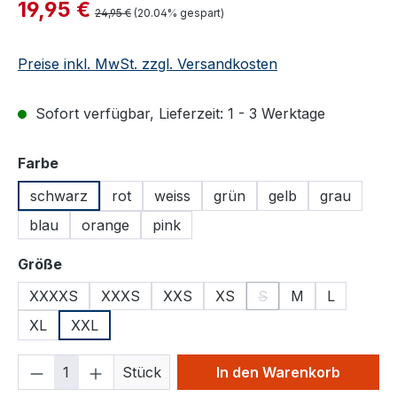
Verkaufspreis:
19,95 €
Regulärer Preis:
24,95 €
(20.04% gespart)
Preise inkl. MwSt. zzgl. Versandkosten
Sofort verfügbar, Lieferzeit: 1 - 3 Werktage
auswählen
Farbe
schwarz
rot
weiss
grün
gelb
grau
blau
orange
pink
auswählen
Größe
XXXXS
XXXS
XXS
XS
S
M
L
(Diese Option ist zurzei
XL
XXL
Produkt Anzahl: Gib den gewünschten We
Stück
In den Warenkorb