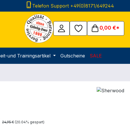
phone_iphone
Telefon Support +49(0)8171/649244
0,00 €*
eit-und Trainingsartikel
Gutscheine
SALE
is:
€
Regulärer Preis:
24,95 €
(20.04% gespart)