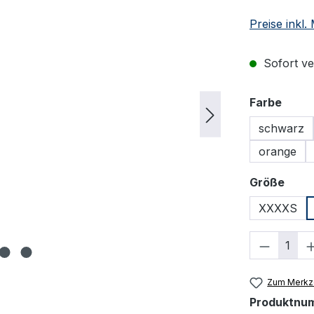
Preise inkl
Sofort ver
ausw
Farbe
schwarz
orange
ausw
Größe
XXXXS
Produkt
Zum Merkze
Produktnu