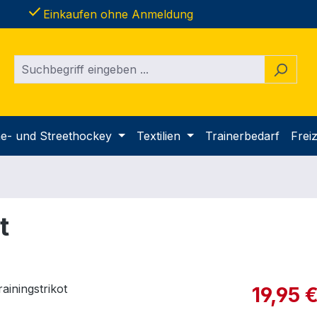
done
Einkaufen ohne Anmeldung
ine- und Streethockey
Textilien
Trainerbedarf
Freiz
t
Verkaufspre
19,95 