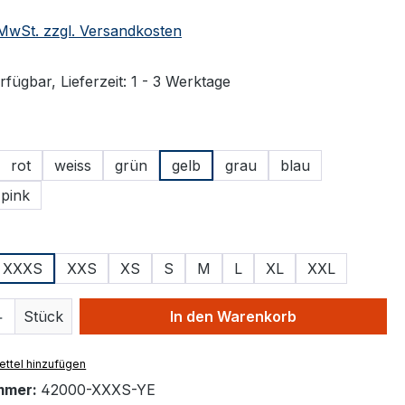
. MwSt. zzgl. Versandkosten
fügbar, Lieferzeit: 1 - 3 Werktage
ählen
rot
weiss
grün
gelb
grau
blau
pink
ählen
XXXS
XXS
XS
S
M
L
XL
XXL
 Anzahl: Gib den gewünschten Wert ein 
Stück
In den Warenkorb
ttel hinzufügen
mmer:
42000-XXXS-YE