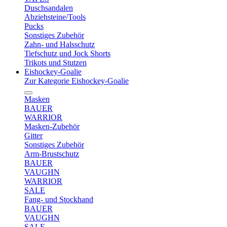
Duschsandalen
Abziehsteine/Tools
Pucks
Sonstiges Zubehör
Zahn- und Halsschutz
Tiefschutz und Jock Shorts
Trikots und Stutzen
Eishockey-Goalie
Zur Kategorie Eishockey-Goalie
Masken
BAUER
WARRIOR
Masken-Zubehör
Gitter
Sonstiges Zubehör
Arm-Brustschutz
BAUER
VAUGHN
WARRIOR
SALE
Fang- und Stockhand
BAUER
VAUGHN
SALE