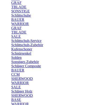
GRAF
TBLADE
SONSTIGE
Schlittschuhe
BAUER
WARRIOR
GRAF
TBLADE
SALE
Schlittschuh-Service
Schlittschuh-Zubehör
Kufenschoner
Schnürsenkel
Sohlen
Sonstiges Zubehör
Schläger Composite
BAUER
CCM
SHERWOOD
WARRIOR
SALE
Schläger Holz
SHERWOOD
BASE
WARRIOR