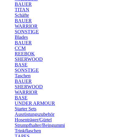
BAUER
TITAN
Schäfte
BAUER
WARRIOR
SONSTIGE
Blades
BAUER
CCM
REEBOK
SHERWOOD
BASE
SONSTIGE
Taschen
BAUER
SHERWOOD
WARRIOR
BASE
UNDER ARMOUR
Starter Sets
Ausrüstungszubehör
Hosenträger/Gürtel
Strumpfhalter/Beingummi
Trinkflaschen
TAPES