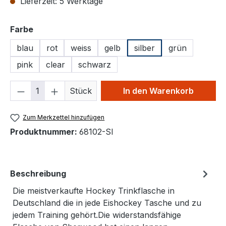
Lieferzeit: 5 Werktage
auswählen
Farbe
blau
rot
weiss
gelb
silber
grün
pink
clear
schwarz
Produkt Anzahl: Gib den gewünschten We
Stück
In den Warenkorb
Zum Merkzettel hinzufügen
Produktnummer:
68102-SI
Beschreibung
Die meistverkaufte Hockey Trinkflasche in
Deutschland die in jede Eishockey Tasche und zu
jedem Training gehört.Die widerstandsfähige