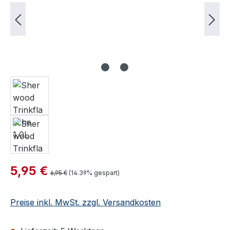
Verkaufspreis:
5,95 €
Regulärer Preis:
6,95 €
(14.39% gespart)
Preise inkl. MwSt. zzgl. Versandkosten