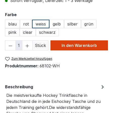
Sofort verfügbar, Lieferzeit: 1 - 3 Werktage
auswählen
Farbe
blau
rot
weiss
gelb
silber
grün
pink
clear
schwarz
Produkt Anzahl: Gib den gewünschten We
Stück
In den Warenkorb
Zum Merkzettel hinzufügen
Produktnummer:
68102-WH
Beschreibung
Die meistverkaufte Hockey Trinkflasche in
Deutschland die in jede Eishockey Tasche und zu
jedem Training gehört.Die widerstandsfähige