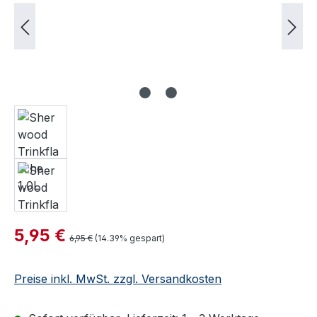
Verkaufspreis:
5,95 €
Regulärer Preis:
6,95 €
(14.39% gespart)
Preise inkl. MwSt. zzgl. Versandkosten