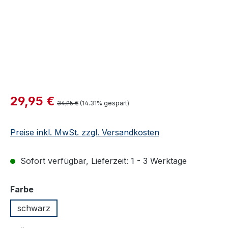
Verkaufspreis:
29,95 €
Regulärer Preis:
34,95 €
(14.31% gespart)
Preise inkl. MwSt. zzgl. Versandkosten
Sofort verfügbar, Lieferzeit: 1 - 3 Werktage
auswählen
Farbe
schwarz