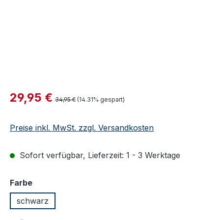
Verkaufspreis:
29,95 €
Regulärer Preis:
34,95 €
(14.31% gespart)
Preise inkl. MwSt. zzgl. Versandkosten
Sofort verfügbar, Lieferzeit: 1 - 3 Werktage
auswählen
Farbe
schwarz