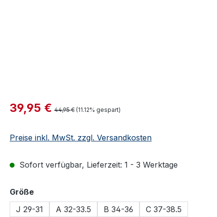
Verkaufspreis:
39,95 €
Regulärer Preis:
44,95 €
(11.12% gespart)
Preise inkl. MwSt. zzgl. Versandkosten
Sofort verfügbar, Lieferzeit: 1 - 3 Werktage
auswählen
Größe
J 29-31
A 32-33.5
B 34-36
C 37-38.5