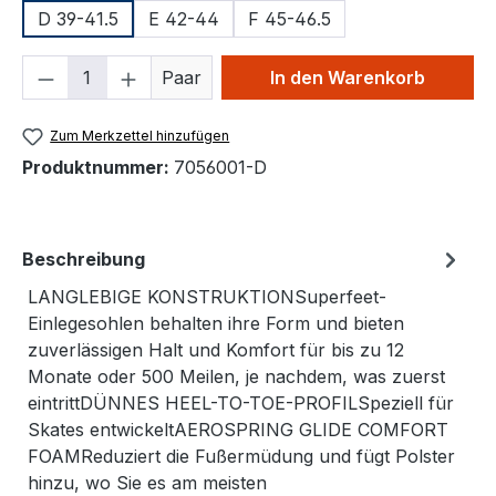
D 39-41.5
E 42-44
F 45-46.5
Produkt Anzahl: Gib den gewünschten We
Paar
In den Warenkorb
Zum Merkzettel hinzufügen
Produktnummer:
7056001-D
Beschreibung
LANGLEBIGE KONSTRUKTIONSuperfeet-
Einlegesohlen behalten ihre Form und bieten
zuverlässigen Halt und Komfort für bis zu 12
Monate oder 500 Meilen, je nachdem, was zuerst
eintrittDÜNNES HEEL-TO-TOE-PROFILSpeziell für
Skates entwickeltAEROSPRING GLIDE COMFORT
FOAMReduziert die Fußermüdung und fügt Polster
hinzu, wo Sie es am meisten