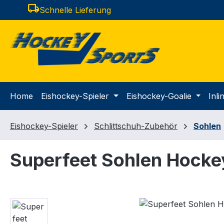
local_shipping
Schnelle Lieferung
m Hauptinhalt springen
Zur Suche springen
Zur Hauptnavigation springen
Home
Eishockey-Spieler
Eishockey-Goalie
Inl
Eishockey-Spieler
Schlittschuh-Zubehör
Sohlen
Superfeet Sohlen Hock
Bildergalerie überspringen