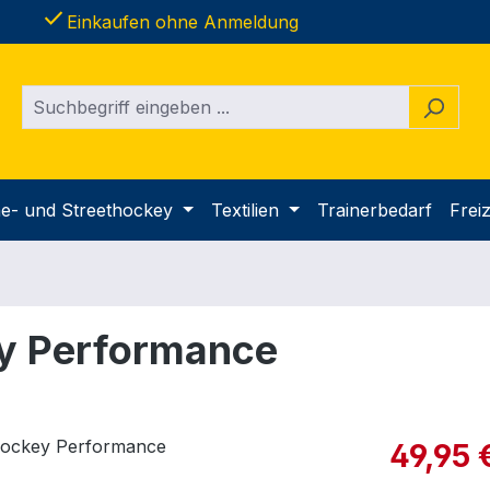
done
Einkaufen ohne Anmeldung
ine- und Streethockey
Textilien
Trainerbedarf
Freiz
ey Performance
Verkaufspre
49,95 