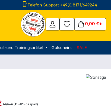
phone_iphone
Telefon Support +49(0)8171/649244
0,00 €*
eit-und Trainingsartikel
Gutscheine
SALE
is:
€
Regulärer Preis:
59,95 €
(16.68% gespart)