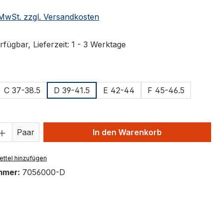
. MwSt. zzgl. Versandkosten
fügbar, Lieferzeit: 1 - 3 Werktage
ählen
C 37-38.5
D 39-41.5
E 42-44
F 45-46.5
 Anzahl: Gib den gewünschten Wert ein 
Paar
In den Warenkorb
ttel hinzufügen
mmer:
7056000-D