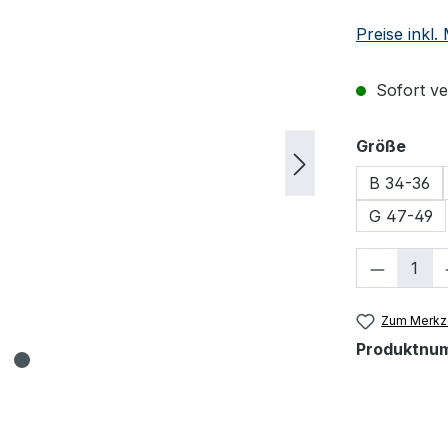
Preise inkl
Sofort ver
ausw
Größe
B 34-36
G 47-49
Produkt
Zum Merkze
Produktnu