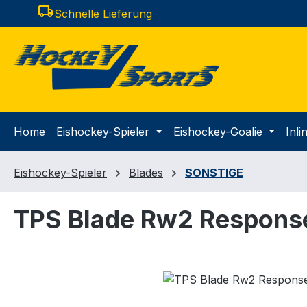
local_shipping
Schnelle Lieferung
m Hauptinhalt springen
Zur Suche springen
Zur Hauptnavigation springen
Home
Eishockey-Spieler
Eishockey-Goalie
Inl
Eishockey-Spieler
Blades
SONSTIGE
TPS Blade Rw2 Respons
Bildergalerie überspringen