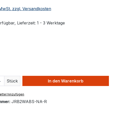
. MwSt. zzgl. Versandkosten
fügbar, Lieferzeit: 1 - 3 Werktage
swählen
hlen
 Anzahl: Gib den gewünschten Wert ein 
Stück
In den Warenkorb
ttel hinzufügen
mmer:
JRB2WABS-NA-R