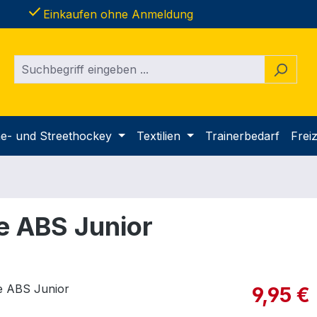
done
Einkaufen ohne Anmeldung
ine- und Streethockey
Textilien
Trainerbedarf
Freiz
e ABS Junior
Verkaufspre
9,95 €