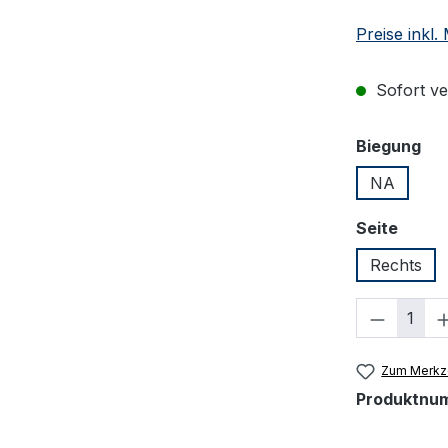
Preise inkl
Sofort ver
au
Biegung
NA
auswä
Seite
Rechts
Produkt
Zum Merkze
Produktnu