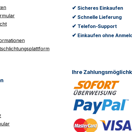
ten
✔
Sicheres Einkaufen
rmular
✔
Schnelle Lieferung
cht
✔
Telefon-Support
✔
Einkaufen ohne Anmel
formationen
tschlichtungsplattform
Ihre Zahlungsmöglichk
on
z
ular