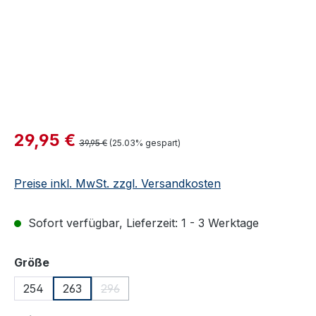
Verkaufspreis:
29,95 €
Regulärer Preis:
39,95 €
(25.03% gespart)
Preise inkl. MwSt. zzgl. Versandkosten
Sofort verfügbar, Lieferzeit: 1 - 3 Werktage
auswählen
Größe
254
263
296
(Diese Option ist zurzeit nicht verfügbar.)