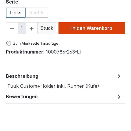
auswählen
Seite
Links
Rechts
(Diese Option ist zurzeit nicht verfügbar.)
Produkt Anzahl: Gib den gewünschten We
Stück
In den Warenkorb
Zum Merkzettel hinzufügen
Produktnummer:
1000786-263-LI
Beschreibung
Tuuk Custom+Holder inkl. Runner (Kufe)
Bewertungen