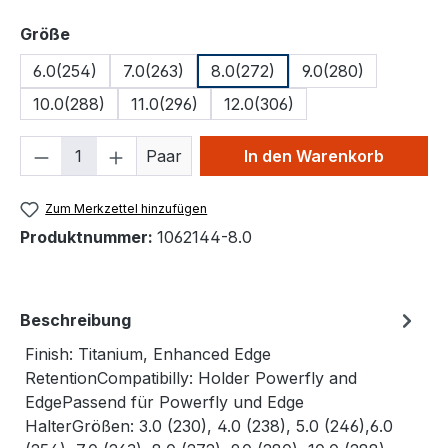
auswählen
Größe
6.0(254)
7.0(263)
8.0(272)
9.0(280)
10.0(288)
11.0(296)
12.0(306)
Produkt Anzahl: Gib den gewünschten We
Paar
In den Warenkorb
Zum Merkzettel hinzufügen
Produktnummer:
1062144-8.0
Beschreibung
Finish: Titanium, Enhanced Edge
RetentionCompatibilly: Holder Powerfly and
EdgePassend für Powerfly und Edge
HalterGrößen: 3.0 (230), 4.0 (238), 5.0 (246),6.0