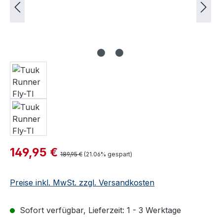
Verkaufspreis:
149,95 €
Regulärer Preis:
189,95 €
(21.06% gespart)
Preise inkl. MwSt. zzgl. Versandkosten
Sofort verfügbar, Lieferzeit: 1 - 3 Werktage