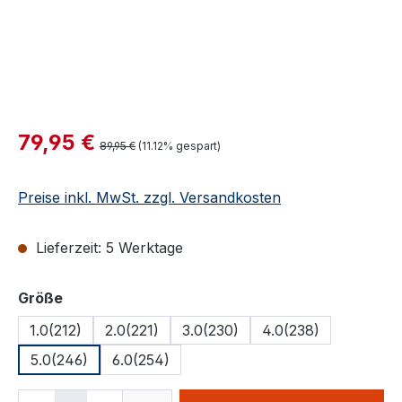
Verkaufspreis:
79,95 €
Regulärer Preis:
89,95 €
(11.12% gespart)
Preise inkl. MwSt. zzgl. Versandkosten
Lieferzeit: 5 Werktage
auswählen
Größe
1.0(212)
2.0(221)
3.0(230)
4.0(238)
5.0(246)
6.0(254)