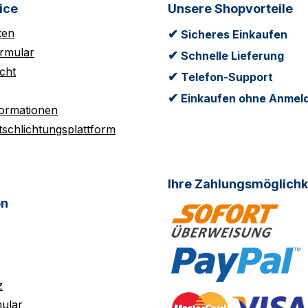
ice
Unsere Shopvorteile
ten
✔
Sicheres Einkaufen
rmular
✔
Schnelle Lieferung
cht
✔
Telefon-Support
✔
Einkaufen ohne Anmel
formationen
tschlichtungsplattform
Ihre Zahlungsmöglichk
on
z
ular