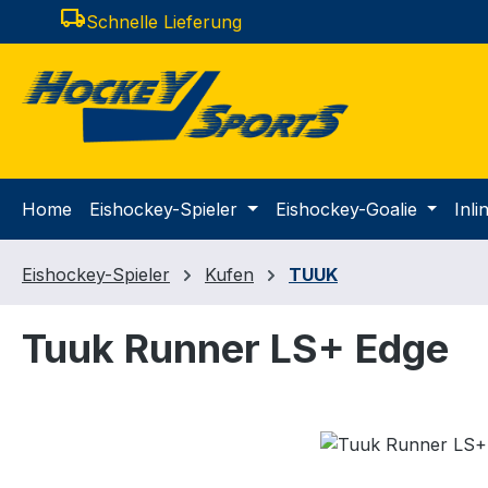
local_shipping
Schnelle Lieferung
m Hauptinhalt springen
Zur Suche springen
Zur Hauptnavigation springen
Home
Eishockey-Spieler
Eishockey-Goalie
Inl
Eishockey-Spieler
Kufen
TUUK
Tuuk Runner LS+ Edge
Bildergalerie überspringen