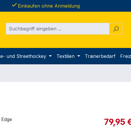
done
Einkaufen ohne Anmeldung
ine- und Streethockey
Textilien
Trainerbedarf
Freiz
Verkaufspre
79,95 