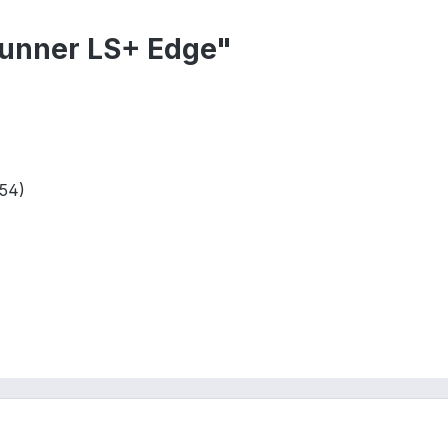
Runner LS+ Edge"
254)