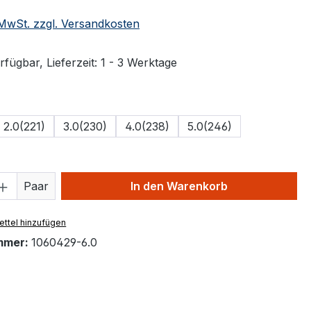
. MwSt. zzgl. Versandkosten
fügbar, Lieferzeit: 1 - 3 Werktage
ählen
2.0(221)
3.0(230)
4.0(238)
5.0(246)
 Anzahl: Gib den gewünschten Wert ein 
Paar
In den Warenkorb
ttel hinzufügen
mmer:
1060429-6.0