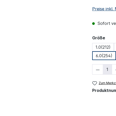
Preise inkl
Sofort ver
ausw
Größe
1.0(212)
6.0(254)
Produkt
Zum Merkze
Produktnu