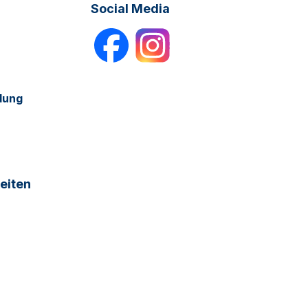
Social Media
dung
eiten