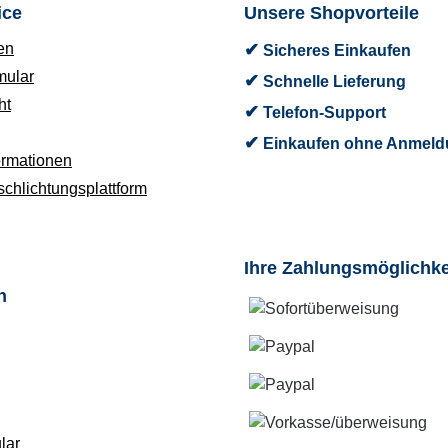
ice
Unsere Shopvorteile
en
✔
Sicheres Einkaufen
mular
✔
Schnelle Lieferung
ht
✔
Telefon-Support
✔
Einkaufen ohne Anmeld
ormationen
schlichtungsplattform
Ihre Zahlungsmöglichke
n
lar