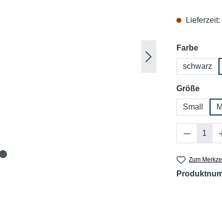
Lieferzeit
auswä
Farbe
schwarz
ausw
Größe
Small
M
Produkt 
Zum Merkzet
Produktnu