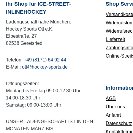
Ihr Shop für ICE-STREET-
Shop Serv
INLINEHOCKEY
Versandkost
Ladengeschäft nahe München:
Widerrufsfor
Hockey Sports Ott e.K.
Widerrufsrec
Elbestraße. 27
Lieferzeit
82538 Geretsried
Zahlungsinf
Online-Streit
Telefon:
+49 (8171) 64 92 44
E-Mail:
ott@hockey-sports.de
Öffnungszeiten:
Informatio
Montag bis Freitag 09:00-12:30 Uhr
14:00-18:30 Uhr
AGB
Samstag: 09:00-13:00 Uhr
Über uns
Anfahrt
UNSER LADENGESCHÄFT IST IN DEN
Datenschutz
MONATEN MÄRZ BIS
Kontaktformu