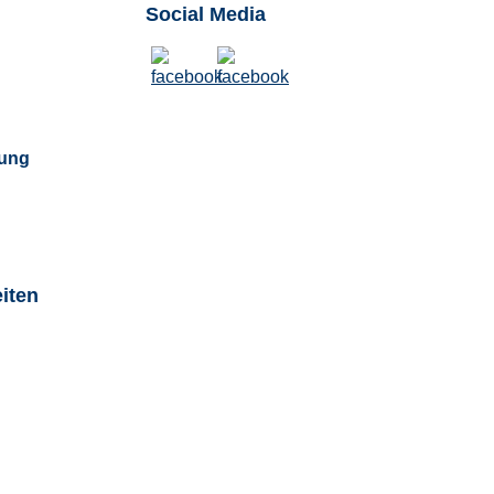
Social Media
ung
iten