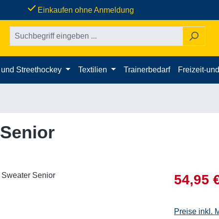
done
Einkaufen ohne Anmeldung
- und Streethockey
Textilien
Trainerbedarf
Freizeit-und
Senior
Verkaufsprei
54,95 
Preise inkl.