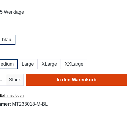
: 5 Werktage
hlen
blau
ählen
edium
Large
XLarge
XXLarge
Anzahl: Gib den gewünschten Wert ein oder
Stück
In den Warenkorb
tel hinzufügen
mmer:
MT233018-M-BL