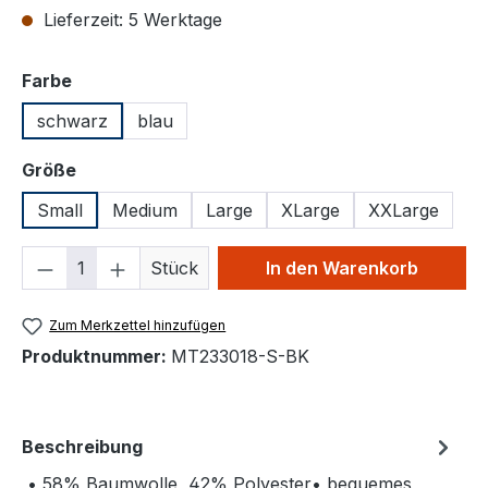
Lieferzeit: 5 Werktage
auswählen
Farbe
schwarz
blau
auswählen
Größe
Small
Medium
Large
XLarge
XXLarge
Produkt Anzahl: Gib den gewünschten We
Stück
In den Warenkorb
Zum Merkzettel hinzufügen
Produktnummer:
MT233018-S-BK
Beschreibung
• 58% Baumwolle, 42% Polyester• bequemes,