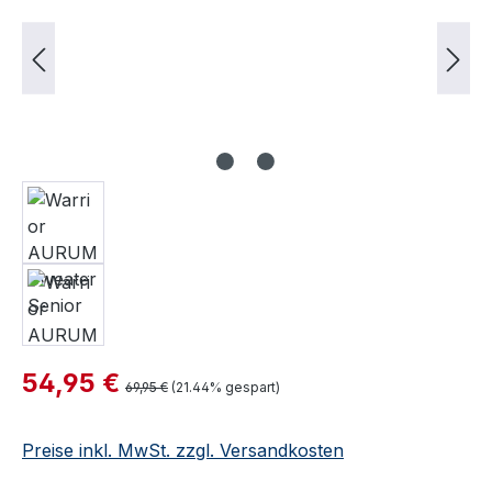
Verkaufspreis:
54,95 €
Regulärer Preis:
69,95 €
(21.44% gespart)
Preise inkl. MwSt. zzgl. Versandkosten