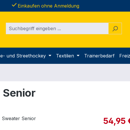
done
Einkaufen ohne Anmeldung
ine- und Streethockey
Textilien
Trainerbedarf
Freiz
 Senior
Verkaufspre
54,95 