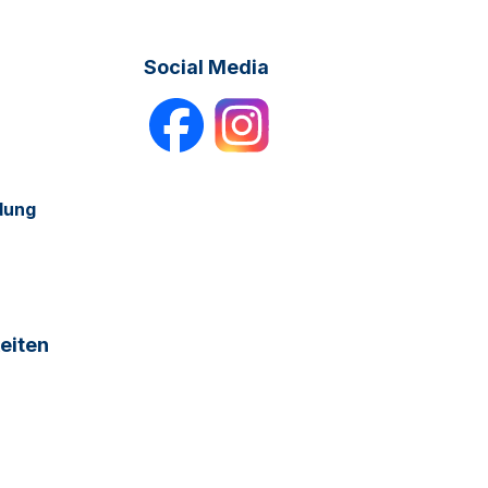
Social Media
dung
eiten