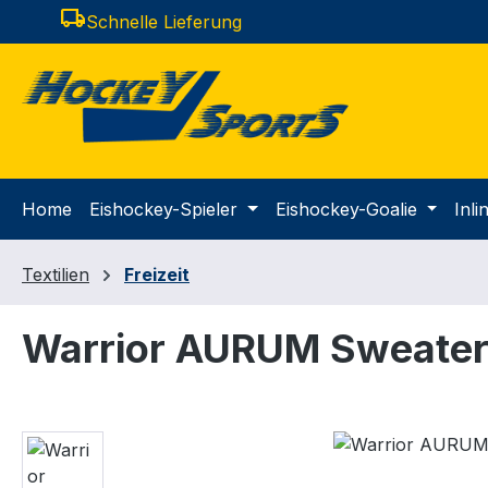
local_shipping
Schnelle Lieferung
m Hauptinhalt springen
Zur Suche springen
Zur Hauptnavigation springen
Home
Eishockey-Spieler
Eishockey-Goalie
Inl
Textilien
Freizeit
Warrior AURUM Sweater
Bildergalerie überspringen