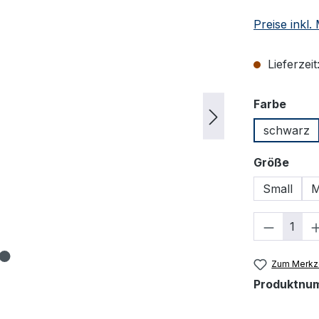
Preise inkl
Lieferzeit
ausw
Farbe
schwarz
ausw
Größe
Small
M
Produkt
Zum Merkze
Produktnu