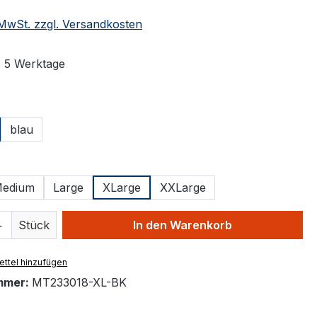
. MwSt. zzgl. Versandkosten
: 5 Werktage
ählen
blau
ählen
edium
Large
XLarge
XXLarge
 Anzahl: Gib den gewünschten Wert ein 
Stück
In den Warenkorb
ttel hinzufügen
mmer:
MT233018-XL-BK