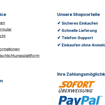
ice
Unsere Shopvorteile
ten
✔
Sicheres Einkaufen
rmular
✔
Schnelle Lieferung
cht
✔
Telefon-Support
✔
Einkaufen ohne Anmel
formationen
tschlichtungsplattform
Ihre Zahlungsmöglichk
on