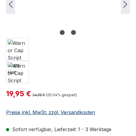
Verkaufspreis:
19,95 €
Regulärer Preis:
24,95 €
(20.04% gespart)
Preise inkl. MwSt. zzgl. Versandkosten
Sofort verfügbar, Lieferzeit: 1 - 3 Werktage