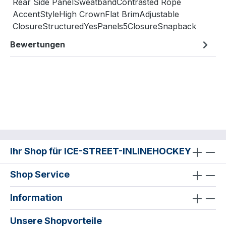
Rear Side PanelSweatbandContrasted Rope
AccentStyleHigh CrownFlat BrimAdjustable
ClosureStructuredYesPanels5ClosureSnapback
Bewertungen
Ihr Shop für ICE-STREET-INLINEHOCKEY
Shop Service
Information
Unsere Shopvorteile