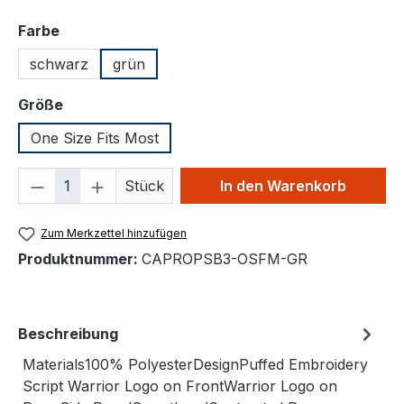
auswählen
Farbe
schwarz
grün
auswählen
Größe
One Size Fits Most
Produkt Anzahl: Gib den gewünschten We
Stück
In den Warenkorb
Zum Merkzettel hinzufügen
Produktnummer:
CAPROPSB3-OSFM-GR
Beschreibung
Materials100% PolyesterDesignPuffed Embroidery
Script Warrior Logo on FrontWarrior Logo on