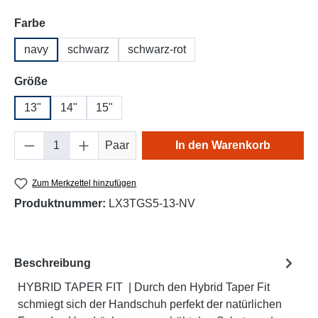
auswählen
Farbe
navy
schwarz
schwarz-rot
auswählen
Größe
13"
14"
15"
Produkt Anzahl: Gib den gewünschten Wert e
Paar
In den Warenkorb
Zum Merkzettel hinzufügen
Produktnummer:
LX3TGS5-13-NV
Beschreibung
HYBRID TAPER FIT | Durch den Hybrid Taper Fit
schmiegt sich der Handschuh perfekt der natürlichen