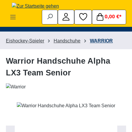
Zum Hauptinhalt springen
0,00 €*
Eishockey-Spieler
Handschuhe
WARRIOR
Warrior Handschuhe Alpha
LX3 Team Senior
Bildergalerie überspringen