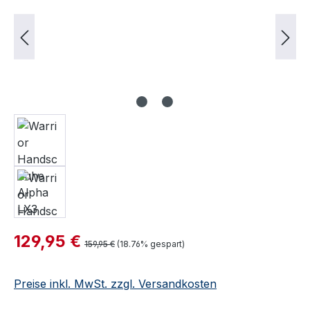
Verkaufspreis:
129,95 €
Regulärer Preis:
159,95 €
(18.76% gespart)
Preise inkl. MwSt. zzgl. Versandkosten