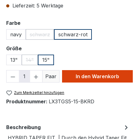
Lieferzeit: 5 Werktage
auswählen
Farbe
navy
schwarz
schwarz-rot
(Diese Option ist zurzeit nicht verfügbar.)
auswählen
Größe
13"
14"
15"
(Diese Option ist zurzeit nicht verfügbar.)
Produkt Anzahl: Gib den gewünschten We
Paar
In den Warenkorb
Zum Merkzettel hinzufügen
Produktnummer:
LX3TGS5-15-BKRD
Beschreibung
HYBRID TAPER FIT | Durch den Hybrid Taper Fit