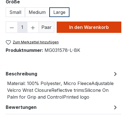
auswählen
Größe
Small
Medium
Large
Produkt Anzahl: Gib den gewünschten We
Paar
In den Warenkorb
Zum Merkzettel hinzufügen
Produktnummer:
MG031578-L-BK
Beschreibung
Material: 100% Polyester, Micro FleeceAdjustable
Velcro Wrist ClosureReflective trimsSilicone On
Palm for Grip and ControlPrinted logo
Bewertungen