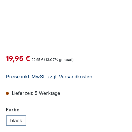
Verkaufspreis:
19,95 €
Regulärer Preis:
22,95 €
(13.07% gespart)
Preise inkl. MwSt. zzgl. Versandkosten
Lieferzeit: 5 Werktage
auswählen
Farbe
black